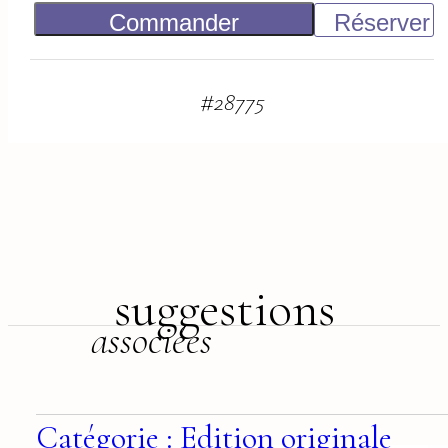
Commander
Réserver
900
€
#
28775
suggestions
associées
Catégorie : Edition originale