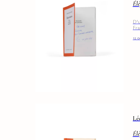
Élé
D'u
Fra
12 
Lé
Élé