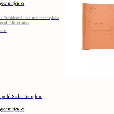
gies majeures
n Président à un autre : exemplaire
nçois Mitterrand.
000
€
opold Sédar Senghor
gies majeures