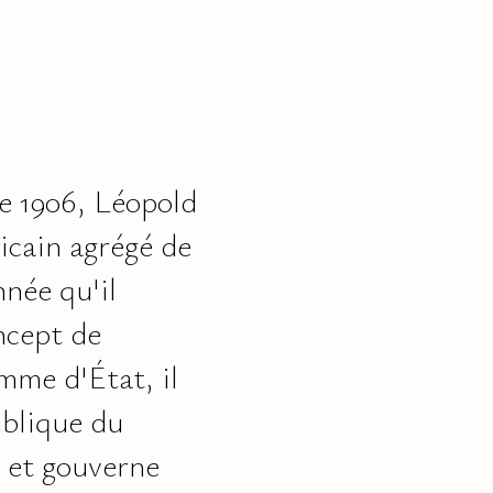
re 1906, Léopold
icain agrégé de
née qu'il
ncept de
mme d'État, il
ublique du
 et gouverne