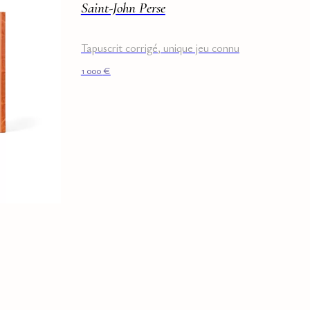
Saint-John Perse
Tapuscrit corrigé, unique jeu connu
1 000
€