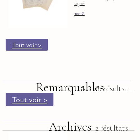
signé
100
€
Tout voir >
Remarquables
Aucun résultat
Tout voir >
Archives
2 résultats