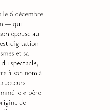
s le 6 décembre
n — qui
 son épouse au
estidigitation
smes et sa
 du spectacle,
tre à son nom à
structeurs
ommé le « père
origine de