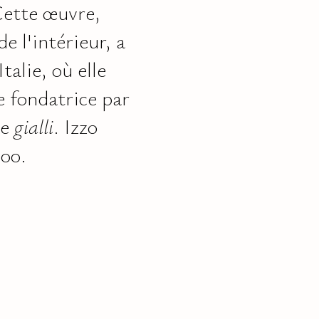
 Cette œuvre,
e l'intérieur, a
alie, où elle
 fondatrice par
de
gialli
. Izzo
000.