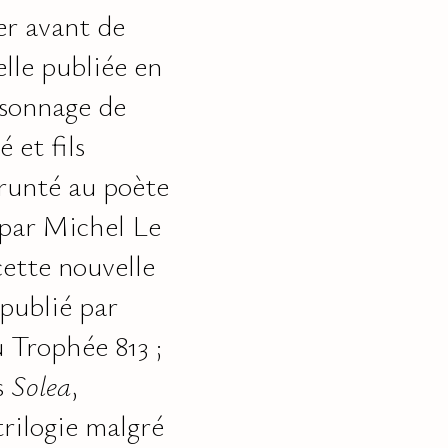
er avant de
elle publiée en
rsonnage de
 et fils
runté au poète
 par Michel Le
cette nouvelle
 publié par
 Trophée 813 ;
s
Solea
,
trilogie malgré