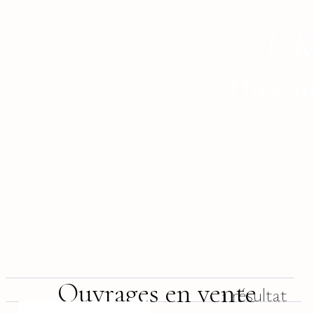
J.-K
Huysm
Ouvrages en vente
1 résultat