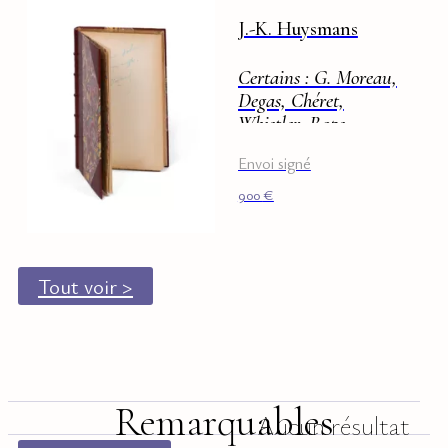
J.-K. Huysmans
Certains : G. Moreau,
Degas, Chéret,
Whistler, Rops
Envoi signé
900
€
Tout voir >
Remarquables
Aucun résultat