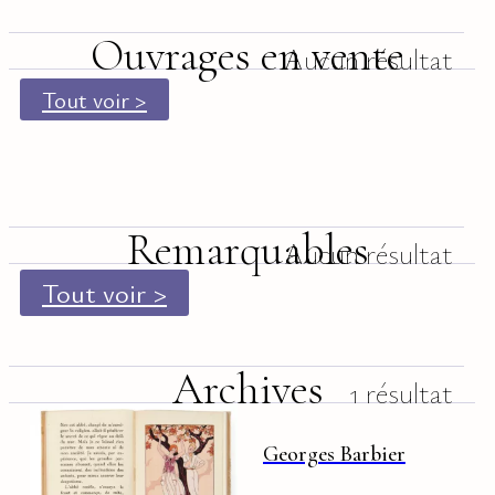
Ouvrages en vente
Aucun résultat
Tout voir >
Remarquables
Aucun résultat
Tout voir >
Archives
1 résultat
Georges Barbier