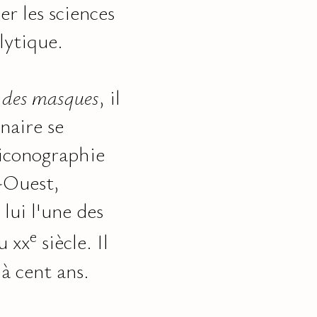
er les sciences
lytique.
 des masques
, il
aire se
'iconographie
-Ouest,
lui l'une des
e
u xx
siècle. Il
 à cent ans.