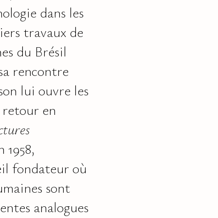
nologie dans les
iers travaux de
es du Brésil
sa rencontre
on lui ouvre les
e retour en
ctures
n 1958,
il fondateur où
humaines sont
ientes analogues