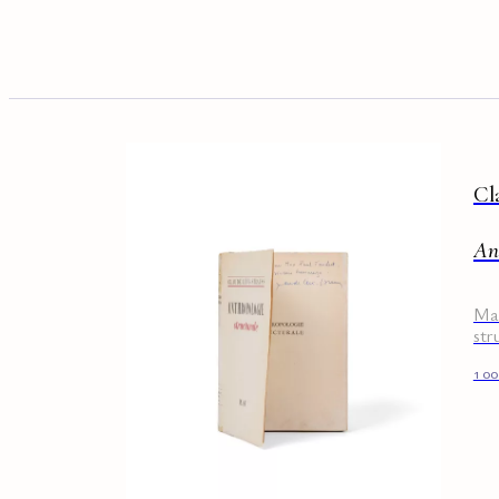
Cl
Ant
Man
str
Fo
1 0