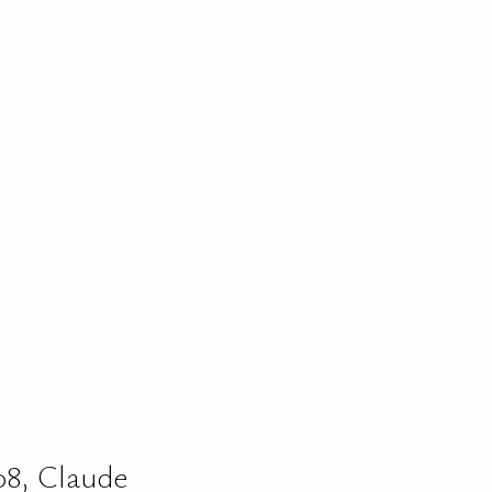
uss
08, Claude