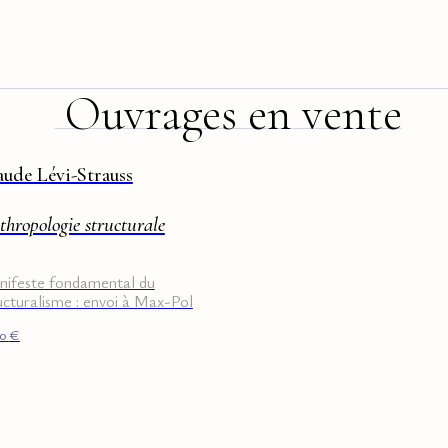
Ouvrages en vente
aude Lévi-Strauss
hropologie structurale
ifeste fondamental du
ucturalisme : envoi à Max-Pol
uchet
00
€